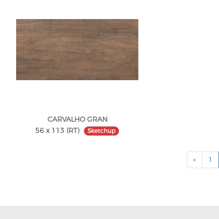
CARVALHO GRAN
56 x 113 (RT)
Sketchup
«
1