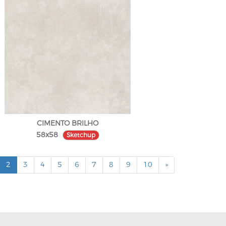
CIMENTO BRILHO
58x58
Sketchup
2
3
4
5
6
7
8
9
10
»