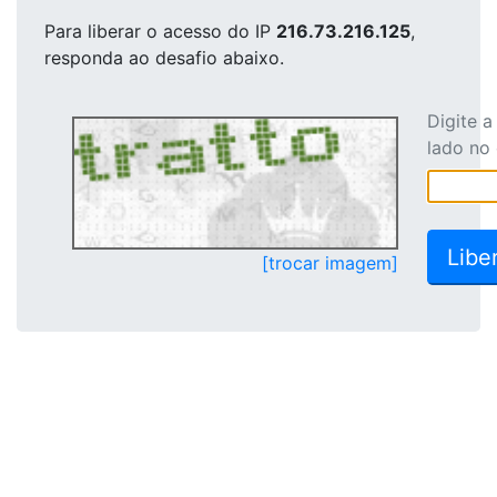
Para liberar o acesso
do IP
216.73.216.125
,
responda ao desafio abaixo.
Digite 
lado no
[trocar imagem]