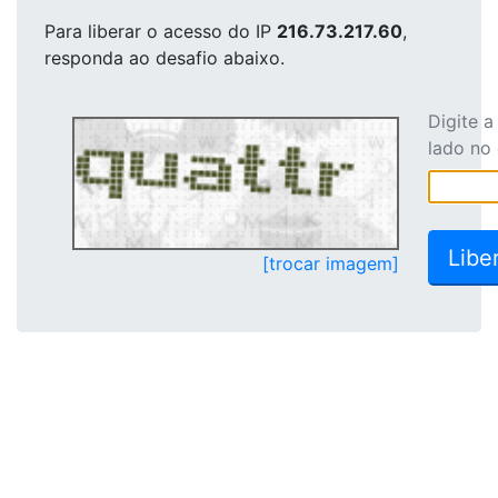
Para liberar o acesso
do IP
216.73.217.60
,
responda ao desafio abaixo.
Digite 
lado no
[trocar imagem]